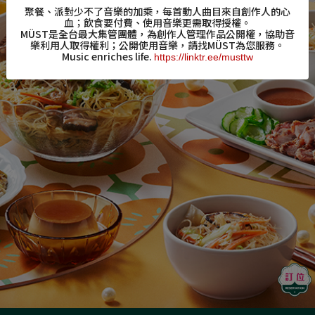
聚餐、派對少不了音樂的加乘，每首動人曲目來自創作人的心
血；
飲食要付費、使用音樂更需取得授權。
MÜST
是全台最大集管團體，為創作人管理作品公開權，
協助音
樂利用人取得權利；公開使用音樂，請找
MÜST
為您服務。
Music enriches life.
https://linktr.ee/musttw