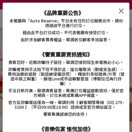
iEAT
聯絡我們
智能客服
特約商店
×
《品牌重要公告》
本餐廳與「Auto Reserve」平台未有任何訂位服務合作，請勿
透過該平台進行訂位。
藉由此平台訂位成功，不代表餐廳有接受訂位。
由於涉及顧客寶貴權益，敬請各位顧客多加留意。
《饗賓重要資訊通知》
貴賓您好，近期詐騙份子猖狂，敬請您接到陌生來電務必小心。
詐騙者慣用手法如下但不限於此：座位權取消（動搖安全感）、
費用溢繳欲退款（製造被侵權恐慌）、釋放利多如贈券
/
升等（營
造中獎之興奮）、擴增
Line
或市話聯繫管道（博取信任再行詐
騙）。
手法日新月異，敬請貴賓留意，集團訂位權益變動資訊，僅於官
方網頁、訂位系統或集團
APP
揭露。
官方反詐騙電話僅為一線，
敬請利用
《 顧客關懷專線（03) 275-
3200 》
（平日09:00至18:00）諮詢或至官方網站留言。
饗賓集團感謝您的支持！
《音樂佐宴 愉悅加倍》